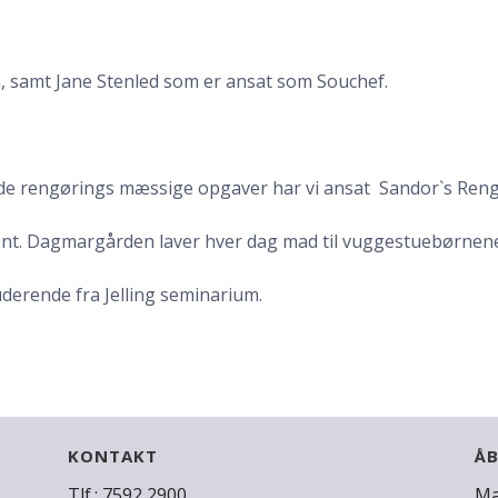
, samt Jane Stenled som er ansat som Souchef.
il de rengørings mæssige opgaver har vi ansat Sandor`s Ren
tent. Dagmargården laver hver dag mad til vuggestuebørnen
tuderende fra Jelling seminarium.
KONTAKT
ÅB
Tlf.: 7592 2900
Ma