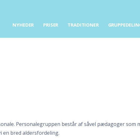
NYHEDER
PRISER
TRADITIONER
GRUPPEDELIN
rsonale. Personalegruppen består af såvel pædagoger som m
 en bred aldersfordeling.