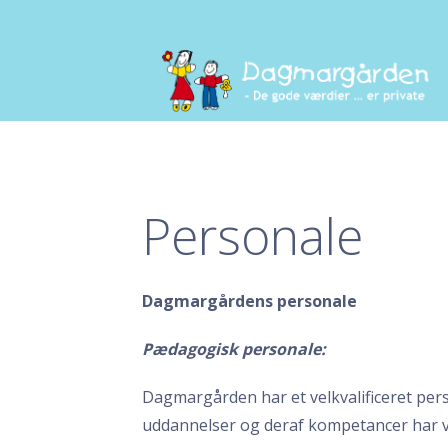
Gå
til
indhold
Dagmargården
DE GODE VÆRDIER ... ER PRIVATE
Personale
Dagmargårdens personale
Pædagogisk personale:
Dagmargården har et velkvalificeret pe
uddannelser og deraf kompetancer har vi