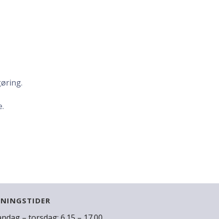
gøring.
e.
NINGSTIDER
ndag – torsdag: 6.15 – 17.00