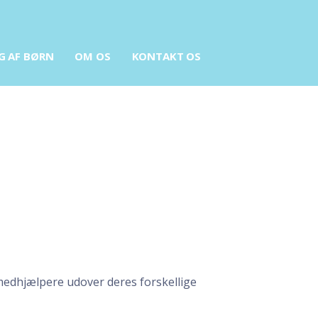
G AF BØRN
OM OS
KONTAKT OS
PERSONALE
edhjælpere udover deres forskellige